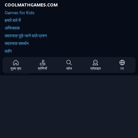
COOLMATHGAMES.COM
Games for Kids
हमारे बारे में
अभिभावक
सदस्यता पूछे जाने वाले प्रश्न
सदस्यता समर्थन
ब्लॉग
Developers
संपर्क करें
मुख्य पृष्ठ
श्रेणियाँ
खोज
प्रोफ़ाइल
HI
Accessibility
ब्राउज गेम्स
स्ट्रेटेजी गेम्स
स्किल गेम्स
नंबर गेम्स
लॉजिक गेम्स
मेमोरी गेम्स
क्लासिक गेम्स