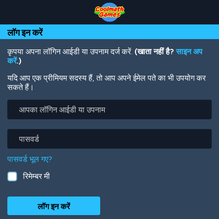
Skip
Skip
Skip
Skip
Skip
to
to
to
to
to
Top
Navigation
Main
Footer
main
लॉग इन करें
of
Content
content
Page
कृपया अपना लॉगिन आईडी या उपनाम दर्ज करें.
(खाता नहीं है?
साइन अप
करें
.)
यदि आप एक प्रीमियम सदस्य हैं, तो आप अपने ईमेल पते का भी उपयोग कर
सकते हैं।
आपका
लॉगिन
आईडी
या
पासवर्ड
उपनाम
पासवर्ड भूल गए?
रिमेम्बर मी