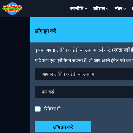
Skip
Skip
Skip
Skip
Skip
to
to
to
to
to
रणनीति
कौशल
नंबर
Show
Show
Sh
Top
Navigation
Main
Footer
main
Submenu
Submenu
Su
of
Content
content
For
For
For
Page
रणनीति
कौशल
नंबर
लॉग इन करें
कृपया अपना लॉगिन आईडी या उपनाम दर्ज करें.
(खाता नहीं 
यदि आप एक प्रीमियम सदस्य हैं, तो आप अपने ईमेल पते का
आपका
लॉगिन
आईडी
या
पासवर्ड
उपनाम
रिमेम्बर मी