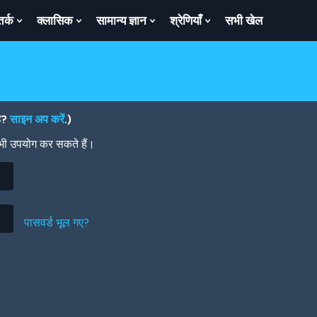
तर्क
क्लासिक
सामान्य ज्ञान
श्रेणियाँ
सभी खेल
ow
Show
Show
Show
Show
bmenu
Submenu
Submenu
Submenu
Submenu
For
For
For
For
तर्क
क्लासिक
सामान्य
श्रेणियाँ
ज्ञान
है?
साइन अप करें
.)
 भी उपयोग कर सकते हैं।
पासवर्ड भूल गए?