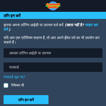
Skip
Skip
Skip
Skip
Skip
to
to
to
to
to
Top
Navigation
Main
Footer
main
लॉग इन करें
of
Content
content
Page
कृपया अपना लॉगिन आईडी या उपनाम दर्ज करें.
(खाता नहीं है?
साइन अप
करें
.)
यदि आप एक प्रीमियम सदस्य हैं, तो आप अपने ईमेल पते का भी उपयोग कर
सकते हैं।
आपका
लॉगिन
आईडी
या
पासवर्ड
उपनाम
पासवर्ड भूल गए?
रिमेम्बर मी