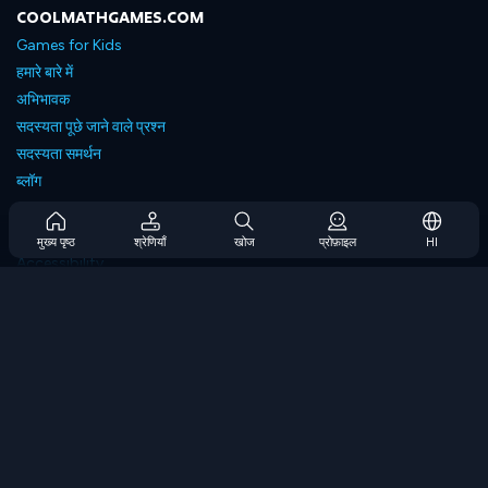
COOLMATHGAMES.COM
Games for Kids
हमारे बारे में
अभिभावक
सदस्यता पूछे जाने वाले प्रश्न
सदस्यता समर्थन
ब्लॉग
Developers
संपर्क करें
मुख्य पृष्ठ
श्रेणियाँ
खोज
प्रोफ़ाइल
HI
Accessibility
ब्राउज गेम्स
स्ट्रेटेजी गेम्स
स्किल गेम्स
नंबर गेम्स
लॉजिक गेम्स
मेमोरी गेम्स
क्लासिक गेम्स