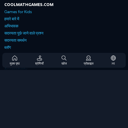
COOLMATHGAMES.COM
Games for Kids
हमारे बारे में
अभिभावक
सदस्यता पूछे जाने वाले प्रश्न
सदस्यता समर्थन
ब्लॉग
Developers
संपर्क करें
मुख्य पृष्ठ
श्रेणियाँ
खोज
प्रोफ़ाइल
HI
Accessibility
ब्राउज गेम्स
स्ट्रेटेजी गेम्स
स्किल गेम्स
नंबर गेम्स
लॉजिक गेम्स
मेमोरी गेम्स
क्लासिक गेम्स