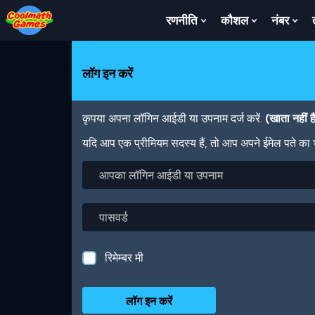
Skip
Skip
Skip
Skip
Skip
to
to
to
to
to
रणनीति
कौशल
नंबर
Show
Show
Sh
Top
Navigation
Main
Footer
main
Submenu
Submenu
Su
of
Content
content
For
For
For
Page
रणनीति
कौशल
नंबर
लॉग इन करें
कृपया अपना लॉगिन आईडी या उपनाम दर्ज करें.
(खाता नहीं 
यदि आप एक प्रीमियम सदस्य हैं, तो आप अपने ईमेल पते का
आपका
लॉगिन
आईडी
या
पासवर्ड
उपनाम
रिमेम्बर मी