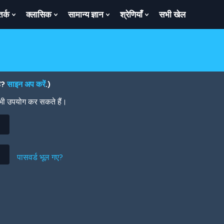
तर्क
क्लासिक
सामान्य ज्ञान
श्रेणियाँ
सभी खेल
ow
Show
Show
Show
Show
bmenu
Submenu
Submenu
Submenu
Submenu
For
For
For
For
तर्क
क्लासिक
सामान्य
श्रेणियाँ
ज्ञान
है?
साइन अप करें
.)
 भी उपयोग कर सकते हैं।
पासवर्ड भूल गए?