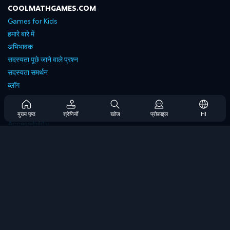
COOLMATHGAMES.COM
Games for Kids
हमारे बारे में
अभिभावक
सदस्यता पूछे जाने वाले प्रश्न
सदस्यता समर्थन
ब्लॉग
Developers
संपर्क करें
मुख्य पृष्ठ
श्रेणियाँ
खोज
प्रोफ़ाइल
HI
Accessibility
ब्राउज गेम्स
स्ट्रेटेजी गेम्स
स्किल गेम्स
नंबर गेम्स
लॉजिक गेम्स
मेमोरी गेम्स
क्लासिक गेम्स