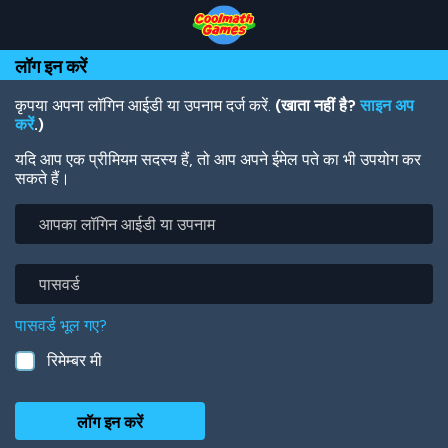
Skip
Skip
Skip
Skip
Skip
to
to
to
to
to
Top
Navigation
Main
Footer
main
लॉग इन करें
of
Content
content
Page
कृपया अपना लॉगिन आईडी या उपनाम दर्ज करें.
(खाता नहीं है?
साइन अप
करें
.)
यदि आप एक प्रीमियम सदस्य हैं, तो आप अपने ईमेल पते का भी उपयोग कर
सकते हैं।
आपका
लॉगिन
आईडी
या
पासवर्ड
उपनाम
पासवर्ड भूल गए?
रिमेम्बर मी