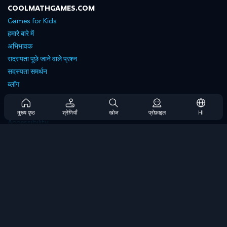
COOLMATHGAMES.COM
Games for Kids
हमारे बारे में
अभिभावक
सदस्यता पूछे जाने वाले प्रश्न
सदस्यता समर्थन
ब्लॉग
Developers
संपर्क करें
मुख्य पृष्ठ
श्रेणियाँ
खोज
प्रोफ़ाइल
HI
Accessibility
ब्राउज गेम्स
स्ट्रेटेजी गेम्स
स्किल गेम्स
नंबर गेम्स
लॉजिक गेम्स
मेमोरी गेम्स
क्लासिक गेम्स