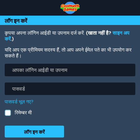
Skip
Skip
Skip
Skip
Skip
to
to
to
to
to
Top
Navigation
Main
Footer
main
लॉग इन करें
of
Content
content
Page
कृपया अपना लॉगिन आईडी या उपनाम दर्ज करें.
(खाता नहीं है?
साइन अप
करें
.)
यदि आप एक प्रीमियम सदस्य हैं, तो आप अपने ईमेल पते का भी उपयोग कर
सकते हैं।
आपका
लॉगिन
आईडी
या
पासवर्ड
उपनाम
पासवर्ड भूल गए?
रिमेम्बर मी