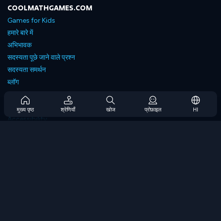
COOLMATHGAMES.COM
Games for Kids
हमारे बारे में
अभिभावक
सदस्यता पूछे जाने वाले प्रश्न
सदस्यता समर्थन
ब्लॉग
Developers
संपर्क करें
मुख्य पृष्ठ
श्रेणियाँ
खोज
प्रोफ़ाइल
HI
Accessibility
ब्राउज गेम्स
स्ट्रेटेजी गेम्स
स्किल गेम्स
नंबर गेम्स
लॉजिक गेम्स
मेमोरी गेम्स
क्लासिक गेम्स