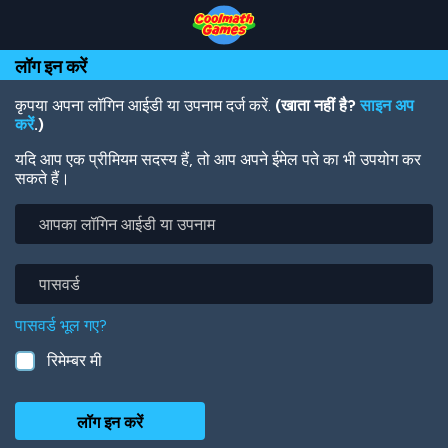
Skip
Skip
Skip
Skip
Skip
to
to
to
to
to
Top
Navigation
Main
Footer
main
लॉग इन करें
of
Content
content
Page
कृपया अपना लॉगिन आईडी या उपनाम दर्ज करें.
(खाता नहीं है?
साइन अप
करें
.)
यदि आप एक प्रीमियम सदस्य हैं, तो आप अपने ईमेल पते का भी उपयोग कर
सकते हैं।
आपका
लॉगिन
आईडी
या
पासवर्ड
उपनाम
पासवर्ड भूल गए?
रिमेम्बर मी