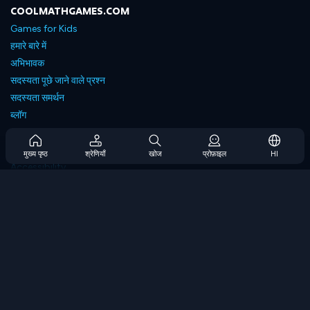
COOLMATHGAMES.COM
Games for Kids
हमारे बारे में
अभिभावक
सदस्यता पूछे जाने वाले प्रश्न
सदस्यता समर्थन
ब्लॉग
Developers
संपर्क करें
मुख्य पृष्ठ
श्रेणियाँ
खोज
प्रोफ़ाइल
HI
Accessibility
ब्राउज गेम्स
स्ट्रेटेजी गेम्स
स्किल गेम्स
नंबर गेम्स
लॉजिक गेम्स
मेमोरी गेम्स
क्लासिक गेम्स