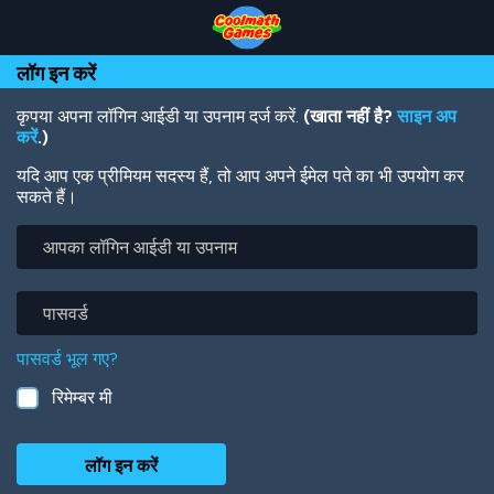
Skip
Skip
Skip
Skip
Skip
to
to
to
to
to
Top
Navigation
Main
Footer
main
लॉग इन करें
of
Content
content
Page
कृपया अपना लॉगिन आईडी या उपनाम दर्ज करें.
(खाता नहीं है?
साइन अप
करें
.)
यदि आप एक प्रीमियम सदस्य हैं, तो आप अपने ईमेल पते का भी उपयोग कर
सकते हैं।
आपका
लॉगिन
आईडी
या
पासवर्ड
उपनाम
पासवर्ड भूल गए?
रिमेम्बर मी