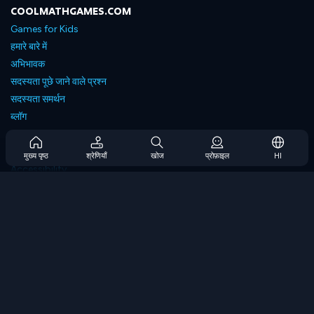
COOLMATHGAMES.COM
Games for Kids
हमारे बारे में
अभिभावक
सदस्यता पूछे जाने वाले प्रश्न
सदस्यता समर्थन
ब्लॉग
Developers
संपर्क करें
मुख्य पृष्ठ
श्रेणियाँ
खोज
प्रोफ़ाइल
HI
Accessibility
ब्राउज गेम्स
स्ट्रेटेजी गेम्स
स्किल गेम्स
नंबर गेम्स
लॉजिक गेम्स
मेमोरी गेम्स
क्लासिक गेम्स