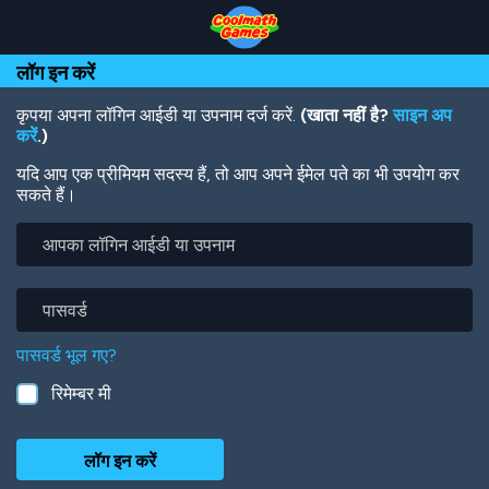
Skip
Skip
Skip
Skip
Skip
to
to
to
to
to
Top
Navigation
Main
Footer
main
लॉग इन करें
of
Content
content
Page
कृपया अपना लॉगिन आईडी या उपनाम दर्ज करें.
(खाता नहीं है?
साइन अप
करें
.)
यदि आप एक प्रीमियम सदस्य हैं, तो आप अपने ईमेल पते का भी उपयोग कर
सकते हैं।
आपका
लॉगिन
आईडी
या
पासवर्ड
उपनाम
पासवर्ड भूल गए?
रिमेम्बर मी