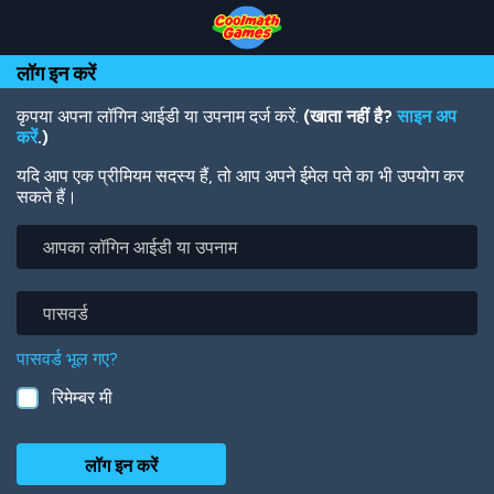
Skip
Skip
Skip
Skip
Skip
to
to
to
to
to
Top
Navigation
Main
Footer
main
लॉग इन करें
of
Content
content
Page
कृपया अपना लॉगिन आईडी या उपनाम दर्ज करें.
(खाता नहीं है?
साइन अप
करें
.)
यदि आप एक प्रीमियम सदस्य हैं, तो आप अपने ईमेल पते का भी उपयोग कर
सकते हैं।
आपका
लॉगिन
आईडी
या
पासवर्ड
उपनाम
पासवर्ड भूल गए?
रिमेम्बर मी