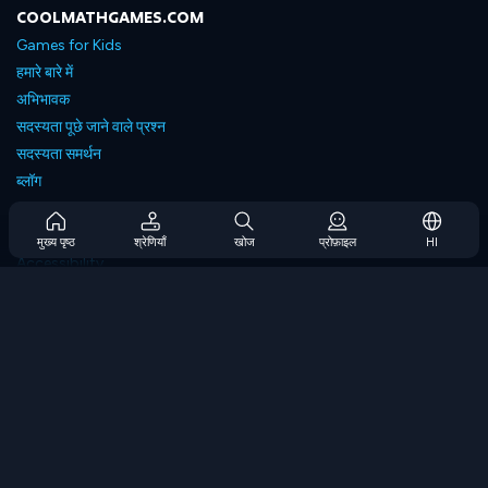
COOLMATHGAMES.COM
Games for Kids
हमारे बारे में
अभिभावक
सदस्यता पूछे जाने वाले प्रश्न
सदस्यता समर्थन
ब्लॉग
Developers
संपर्क करें
मुख्य पृष्ठ
श्रेणियाँ
खोज
प्रोफ़ाइल
HI
Accessibility
ब्राउज गेम्स
स्ट्रेटेजी गेम्स
स्किल गेम्स
नंबर गेम्स
लॉजिक गेम्स
मेमोरी गेम्स
क्लासिक गेम्स