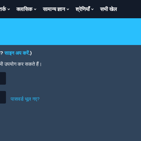
तर्क
क्लासिक
सामान्य ज्ञान
श्रेणियाँ
सभी खेल
ow
Show
Show
Show
Show
bmenu
Submenu
Submenu
Submenu
Submenu
For
For
For
For
तर्क
क्लासिक
सामान्य
श्रेणियाँ
ज्ञान
है?
साइन अप करें
.)
 भी उपयोग कर सकते हैं।
पासवर्ड भूल गए?