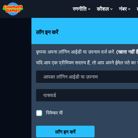
Skip
Skip
Skip
Skip
Skip
to
to
to
to
to
रणनीति
कौशल
नंबर
Show
Show
Sh
Top
Navigation
Main
Footer
main
Submenu
Submenu
Su
of
Content
content
For
For
For
Page
रणनीति
कौशल
नंबर
लॉग इन करें
कृपया अपना लॉगिन आईडी या उपनाम दर्ज करें.
(खाता नहीं 
यदि आप एक प्रीमियम सदस्य हैं, तो आप अपने ईमेल पते का
आपका
लॉगिन
आईडी
या
पासवर्ड
उपनाम
रिमेम्बर मी