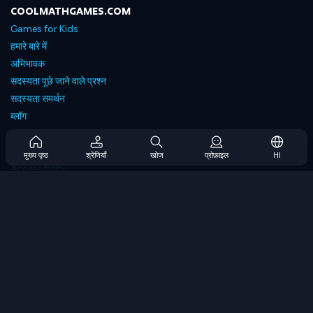
COOLMATHGAMES.COM
Games for Kids
हमारे बारे में
अभिभावक
सदस्यता पूछे जाने वाले प्रश्न
सदस्यता समर्थन
ब्लॉग
Developers
संपर्क करें
मुख्य पृष्ठ
श्रेणियाँ
खोज
प्रोफ़ाइल
HI
Accessibility
ब्राउज गेम्स
स्ट्रेटेजी गेम्स
स्किल गेम्स
नंबर गेम्स
लॉजिक गेम्स
मेमोरी गेम्स
क्लासिक गेम्स