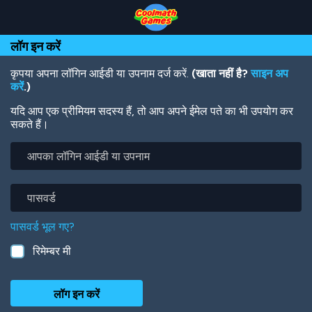
Skip
Skip
Skip
Skip
Skip
to
to
to
to
to
Top
Navigation
Main
Footer
main
लॉग इन करें
of
Content
content
Page
कृपया अपना लॉगिन आईडी या उपनाम दर्ज करें.
(खाता नहीं है?
साइन अप
करें
.)
यदि आप एक प्रीमियम सदस्य हैं, तो आप अपने ईमेल पते का भी उपयोग कर
सकते हैं।
आपका
लॉगिन
आईडी
या
पासवर्ड
उपनाम
पासवर्ड भूल गए?
रिमेम्बर मी