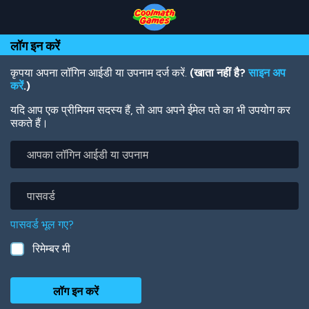
Skip
Skip
Skip
Skip
Skip
to
to
to
to
to
Top
Navigation
Main
Footer
main
लॉग इन करें
of
Content
content
Page
कृपया अपना लॉगिन आईडी या उपनाम दर्ज करें.
(खाता नहीं है?
साइन अप
करें
.)
यदि आप एक प्रीमियम सदस्य हैं, तो आप अपने ईमेल पते का भी उपयोग कर
सकते हैं।
आपका
लॉगिन
आईडी
या
पासवर्ड
उपनाम
पासवर्ड भूल गए?
रिमेम्बर मी