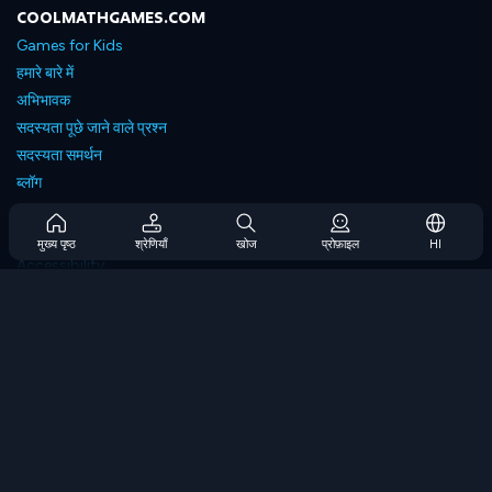
COOLMATHGAMES.COM
Games for Kids
हमारे बारे में
अभिभावक
सदस्यता पूछे जाने वाले प्रश्न
सदस्यता समर्थन
ब्लॉग
Developers
संपर्क करें
मुख्य पृष्ठ
श्रेणियाँ
खोज
प्रोफ़ाइल
HI
Accessibility
ब्राउज गेम्स
स्ट्रेटेजी गेम्स
स्किल गेम्स
नंबर गेम्स
लॉजिक गेम्स
मेमोरी गेम्स
क्लासिक गेम्स