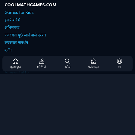
COOLMATHGAMES.COM
Games for Kids
हमारे बारे में
अभिभावक
सदस्यता पूछे जाने वाले प्रश्न
सदस्यता समर्थन
ब्लॉग
Developers
संपर्क करें
मुख्य पृष्ठ
श्रेणियाँ
खोज
प्रोफ़ाइल
HI
Accessibility
ब्राउज गेम्स
स्ट्रेटेजी गेम्स
स्किल गेम्स
नंबर गेम्स
लॉजिक गेम्स
मेमोरी गेम्स
क्लासिक गेम्स