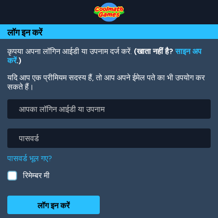
Skip
Skip
Skip
Skip
Skip
to
to
to
to
to
Top
Navigation
Main
Footer
main
लॉग इन करें
of
Content
content
Page
कृपया अपना लॉगिन आईडी या उपनाम दर्ज करें.
(खाता नहीं है?
साइन अप
करें
.)
यदि आप एक प्रीमियम सदस्य हैं, तो आप अपने ईमेल पते का भी उपयोग कर
सकते हैं।
आपका
लॉगिन
आईडी
या
पासवर्ड
उपनाम
पासवर्ड भूल गए?
रिमेम्बर मी