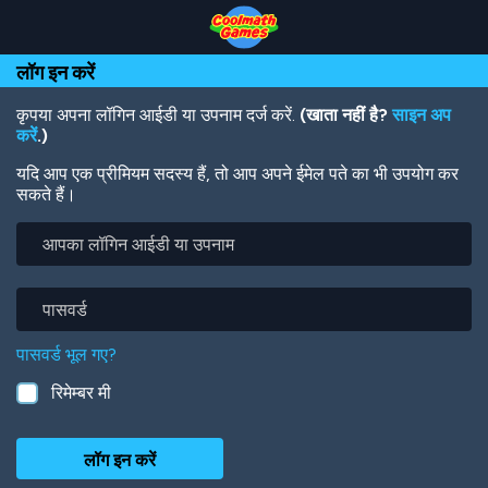
Skip
Skip
Skip
Skip
Skip
to
to
to
to
to
Top
Navigation
Main
Footer
main
लॉग इन करें
of
Content
content
Page
कृपया अपना लॉगिन आईडी या उपनाम दर्ज करें.
(खाता नहीं है?
साइन अप
करें
.)
यदि आप एक प्रीमियम सदस्य हैं, तो आप अपने ईमेल पते का भी उपयोग कर
सकते हैं।
आपका
लॉगिन
आईडी
या
पासवर्ड
उपनाम
पासवर्ड भूल गए?
रिमेम्बर मी