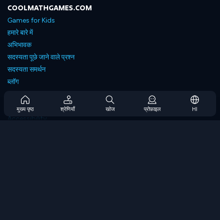
COOLMATHGAMES.COM
Games for Kids
हमारे बारे में
अभिभावक
सदस्यता पूछे जाने वाले प्रश्न
सदस्यता समर्थन
ब्लॉग
Developers
संपर्क करें
मुख्य पृष्ठ
श्रेणियाँ
खोज
प्रोफ़ाइल
HI
Accessibility
ब्राउज गेम्स
स्ट्रेटेजी गेम्स
स्किल गेम्स
नंबर गेम्स
लॉजिक गेम्स
मेमोरी गेम्स
क्लासिक गेम्स