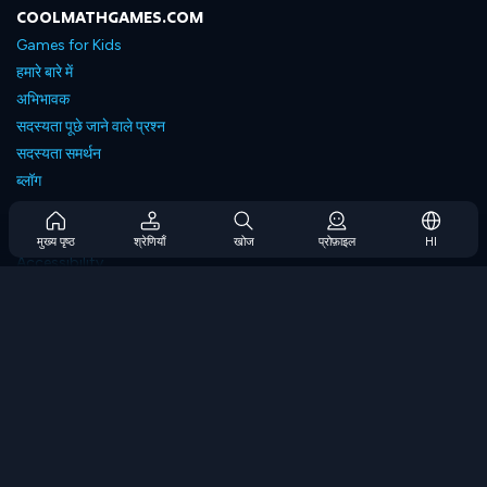
COOLMATHGAMES.COM
Games for Kids
हमारे बारे में
अभिभावक
सदस्यता पूछे जाने वाले प्रश्न
सदस्यता समर्थन
ब्लॉग
Developers
संपर्क करें
मुख्य पृष्ठ
श्रेणियाँ
खोज
प्रोफ़ाइल
HI
Accessibility
ब्राउज गेम्स
स्ट्रेटेजी गेम्स
स्किल गेम्स
नंबर गेम्स
लॉजिक गेम्स
मेमोरी गेम्स
क्लासिक गेम्स