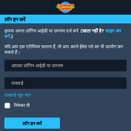
Skip
Skip
Skip
Skip
Skip
to
to
to
to
to
Top
Navigation
Main
Footer
main
लॉग इन करें
of
Content
content
Page
कृपया अपना लॉगिन आईडी या उपनाम दर्ज करें.
(खाता नहीं है?
साइन अप
करें
.)
यदि आप एक प्रीमियम सदस्य हैं, तो आप अपने ईमेल पते का भी उपयोग कर
सकते हैं।
आपका
लॉगिन
आईडी
या
पासवर्ड
उपनाम
पासवर्ड भूल गए?
रिमेम्बर मी