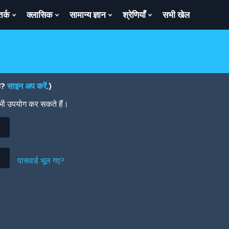
तर्क
क्लासिक
सामान्य ज्ञान
श्रेणियाँ
सभी खेल
ow
Show
Show
Show
Show
bmenu
Submenu
Submenu
Submenu
Submenu
For
For
For
For
तर्क
क्लासिक
सामान्य
श्रेणियाँ
ज्ञान
है?
साइन अप करें
.)
 भी उपयोग कर सकते हैं।
पासवर्ड भूल गए?