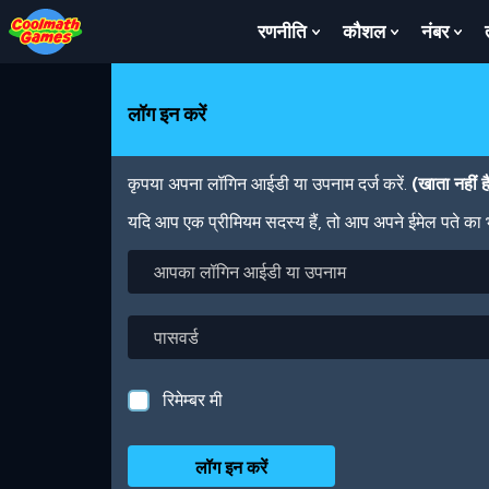
Skip
Skip
Skip
Skip
Skip
to
to
to
to
to
रणनीति
कौशल
नंबर
Show
Show
Sh
Top
Navigation
Main
Footer
main
Submenu
Submenu
Su
of
Content
content
For
For
For
Page
रणनीति
कौशल
नंबर
लॉग इन करें
कृपया अपना लॉगिन आईडी या उपनाम दर्ज करें.
(खाता नहीं 
यदि आप एक प्रीमियम सदस्य हैं, तो आप अपने ईमेल पते का
आपका
लॉगिन
आईडी
या
पासवर्ड
उपनाम
रिमेम्बर मी