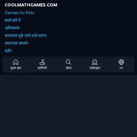
COOLMATHGAMES.COM
Games for Kids
हमारे बारे में
अभिभावक
सदस्यता पूछे जाने वाले प्रश्न
सदस्यता समर्थन
ब्लॉग
Developers
संपर्क करें
मुख्य पृष्ठ
श्रेणियाँ
खोज
प्रोफ़ाइल
HI
Accessibility
ब्राउज गेम्स
स्ट्रेटेजी गेम्स
स्किल गेम्स
नंबर गेम्स
लॉजिक गेम्स
मेमोरी गेम्स
क्लासिक गेम्स