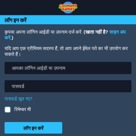
Skip
Skip
Skip
Skip
Skip
to
to
to
to
to
Top
Navigation
Main
Footer
main
लॉग इन करें
of
Content
content
Page
कृपया अपना लॉगिन आईडी या उपनाम दर्ज करें.
(खाता नहीं है?
साइन अप
करें
.)
यदि आप एक प्रीमियम सदस्य हैं, तो आप अपने ईमेल पते का भी उपयोग कर
सकते हैं।
आपका
लॉगिन
आईडी
या
पासवर्ड
उपनाम
पासवर्ड भूल गए?
रिमेम्बर मी