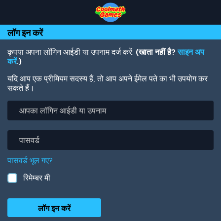
Skip
Skip
Skip
Skip
Skip
to
to
to
to
to
Top
Navigation
Main
Footer
main
लॉग इन करें
of
Content
content
Page
कृपया अपना लॉगिन आईडी या उपनाम दर्ज करें.
(खाता नहीं है?
साइन अप
करें
.)
यदि आप एक प्रीमियम सदस्य हैं, तो आप अपने ईमेल पते का भी उपयोग कर
सकते हैं।
आपका
लॉगिन
आईडी
या
पासवर्ड
उपनाम
पासवर्ड भूल गए?
रिमेम्बर मी