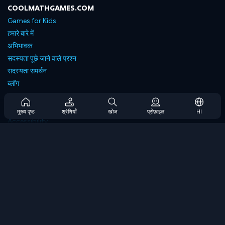
COOLMATHGAMES.COM
Games for Kids
हमारे बारे में
अभिभावक
सदस्यता पूछे जाने वाले प्रश्न
सदस्यता समर्थन
ब्लॉग
Developers
संपर्क करें
मुख्य पृष्ठ
श्रेणियाँ
खोज
प्रोफ़ाइल
HI
Accessibility
ब्राउज गेम्स
स्ट्रेटेजी गेम्स
स्किल गेम्स
नंबर गेम्स
लॉजिक गेम्स
मेमोरी गेम्स
क्लासिक गेम्स