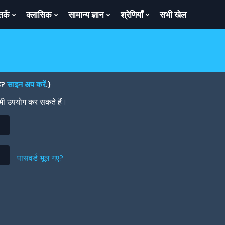
तर्क
क्लासिक
सामान्य ज्ञान
श्रेणियाँ
सभी खेल
ow
Show
Show
Show
Show
bmenu
Submenu
Submenu
Submenu
Submenu
For
For
For
For
तर्क
क्लासिक
सामान्य
श्रेणियाँ
ज्ञान
है?
साइन अप करें
.)
 भी उपयोग कर सकते हैं।
पासवर्ड भूल गए?