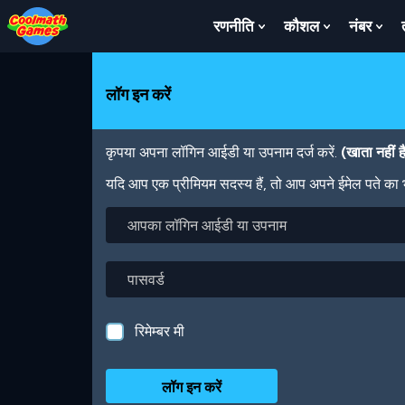
Skip
Skip
Skip
Skip
Skip
to
to
to
to
to
रणनीति
कौशल
नंबर
Show
Show
Sh
Top
Navigation
Main
Footer
main
Submenu
Submenu
Su
of
Content
content
For
For
For
Page
रणनीति
कौशल
नंबर
लॉग इन करें
कृपया अपना लॉगिन आईडी या उपनाम दर्ज करें.
(खाता नहीं 
यदि आप एक प्रीमियम सदस्य हैं, तो आप अपने ईमेल पते का
आपका
लॉगिन
आईडी
या
पासवर्ड
उपनाम
रिमेम्बर मी