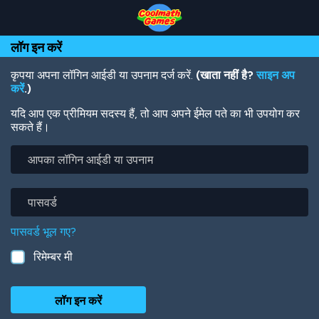
Skip
Skip
Skip
Skip
Skip
to
to
to
to
to
Top
Navigation
Main
Footer
main
लॉग इन करें
of
Content
content
Page
कृपया अपना लॉगिन आईडी या उपनाम दर्ज करें.
(खाता नहीं है?
साइन अप
करें
.)
यदि आप एक प्रीमियम सदस्य हैं, तो आप अपने ईमेल पते का भी उपयोग कर
सकते हैं।
आपका
लॉगिन
आईडी
या
पासवर्ड
उपनाम
पासवर्ड भूल गए?
रिमेम्बर मी