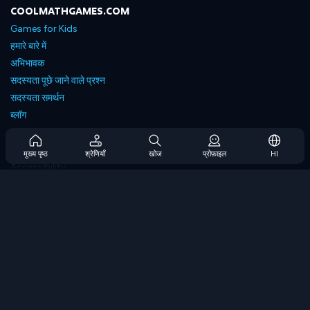
COOLMATHGAMES.COM
Games for Kids
हमारे बारे में
अभिभावक
सदस्यता पूछे जाने वाले प्रश्न
सदस्यता समर्थन
ब्लॉग
Developers
संपर्क करें
मुख्य पृष्ठ
श्रेणियाँ
खोज
प्रोफ़ाइल
HI
Accessibility
ब्राउज गेम्स
स्ट्रेटेजी गेम्स
स्किल गेम्स
नंबर गेम्स
लॉजिक गेम्स
मेमोरी गेम्स
क्लासिक गेम्स