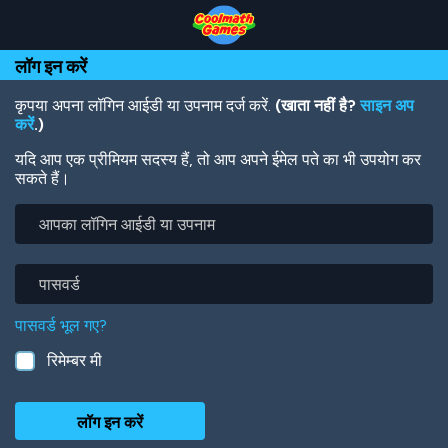
Skip
Skip
Skip
Skip
Skip
to
to
to
to
to
Top
Navigation
Main
Footer
main
लॉग इन करें
of
Content
content
Page
कृपया अपना लॉगिन आईडी या उपनाम दर्ज करें.
(खाता नहीं है?
साइन अप
करें
.)
यदि आप एक प्रीमियम सदस्य हैं, तो आप अपने ईमेल पते का भी उपयोग कर
सकते हैं।
आपका
लॉगिन
आईडी
या
पासवर्ड
उपनाम
पासवर्ड भूल गए?
रिमेम्बर मी