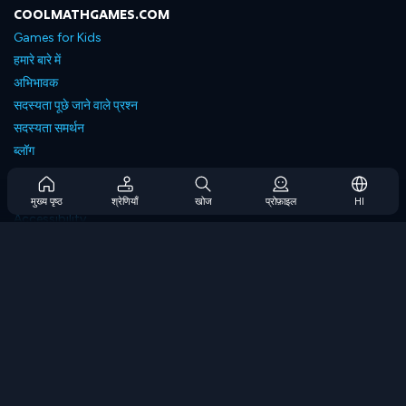
COOLMATHGAMES.COM
Games for Kids
हमारे बारे में
अभिभावक
सदस्यता पूछे जाने वाले प्रश्न
सदस्यता समर्थन
ब्लॉग
Developers
संपर्क करें
मुख्य पृष्ठ
श्रेणियाँ
खोज
प्रोफ़ाइल
HI
Accessibility
ब्राउज गेम्स
स्ट्रेटेजी गेम्स
स्किल गेम्स
नंबर गेम्स
लॉजिक गेम्स
मेमोरी गेम्स
क्लासिक गेम्स