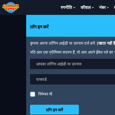
Skip
Skip
Skip
Skip
Skip
to
to
to
to
to
रणनीति
कौशल
नंबर
Show
Show
Sh
Top
Navigation
Main
Footer
main
Submenu
Submenu
Su
of
Content
content
For
For
For
Page
रणनीति
कौशल
नंबर
लॉग इन करें
कृपया अपना लॉगिन आईडी या उपनाम दर्ज करें.
(खाता नहीं 
यदि आप एक प्रीमियम सदस्य हैं, तो आप अपने ईमेल पते का
आपका
लॉगिन
आईडी
या
पासवर्ड
उपनाम
रिमेम्बर मी