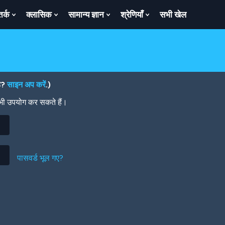
तर्क
क्लासिक
सामान्य ज्ञान
श्रेणियाँ
सभी खेल
ow
Show
Show
Show
Show
bmenu
Submenu
Submenu
Submenu
Submenu
For
For
For
For
तर्क
क्लासिक
सामान्य
श्रेणियाँ
ज्ञान
है?
साइन अप करें
.)
 भी उपयोग कर सकते हैं।
पासवर्ड भूल गए?