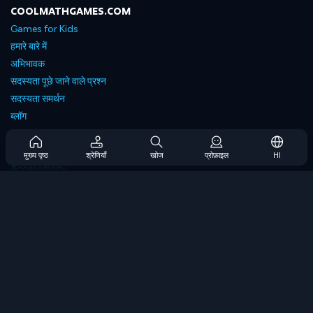
COOLMATHGAMES.COM
Games for Kids
हमारे बारे में
अभिभावक
सदस्यता पूछे जाने वाले प्रश्न
सदस्यता समर्थन
ब्लॉग
Developers
संपर्क करें
मुख्य पृष्ठ
श्रेणियाँ
खोज
प्रोफ़ाइल
HI
Accessibility
ब्राउज गेम्स
स्ट्रेटेजी गेम्स
स्किल गेम्स
नंबर गेम्स
लॉजिक गेम्स
मेमोरी गेम्स
क्लासिक गेम्स