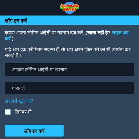
Skip
Skip
Skip
Skip
Skip
to
to
to
to
to
Top
Navigation
Main
Footer
main
लॉग इन करें
of
Content
content
Page
कृपया अपना लॉगिन आईडी या उपनाम दर्ज करें.
(खाता नहीं है?
साइन अप
करें
.)
यदि आप एक प्रीमियम सदस्य हैं, तो आप अपने ईमेल पते का भी उपयोग कर
सकते हैं।
आपका
लॉगिन
आईडी
या
पासवर्ड
उपनाम
पासवर्ड भूल गए?
रिमेम्बर मी