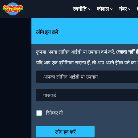
Skip
Skip
Skip
Skip
Skip
to
to
to
to
to
रणनीति
कौशल
नंबर
Show
Show
Sh
Top
Navigation
Main
Footer
main
Submenu
Submenu
Su
of
Content
content
For
For
For
Page
रणनीति
कौशल
नंबर
लॉग इन करें
कृपया अपना लॉगिन आईडी या उपनाम दर्ज करें.
(खाता नहीं 
यदि आप एक प्रीमियम सदस्य हैं, तो आप अपने ईमेल पते का
आपका
लॉगिन
आईडी
या
पासवर्ड
उपनाम
रिमेम्बर मी