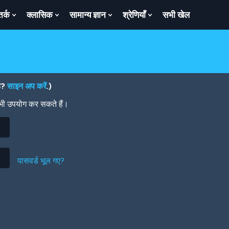
तर्क
क्लासिक
सामान्य ज्ञान
श्रेणियाँ
सभी खेल
ow
Show
Show
Show
Show
bmenu
Submenu
Submenu
Submenu
Submenu
For
For
For
For
तर्क
क्लासिक
सामान्य
श्रेणियाँ
ज्ञान
है?
साइन अप करें
.)
 भी उपयोग कर सकते हैं।
पासवर्ड भूल गए?