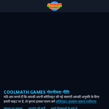
Skip
Skip
Skip
Skip
to
to
to
to
Top
Navigation
Main
Footer
of
Content
Page
COOLMATH GAMES गोपनीयता नीति
यदि आप मानते हैं कि आपकी अपनी कॉपीराइट की गई सामग्री आपकी अनुमति के बिना
हमारी साइट पर है, तो कृपया इसका पालन करें
कॉपीराइट उल्लंघन सूचना प्रक्रिया
.
संग्रह पर सूचना
उपयोग की शर्तें
हमारे विज्ञापनों के बारे में