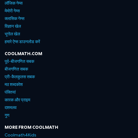
लॉजिक गेम्स
मेमोरी गेम्स
क्लासिक गेम्स
विज्ञान खेल
भूगोल खेल
हमारे ऐप्स डाउनलोड करें
COOLMATH.COM
पूर्व-बीजगणित सबक
बीजगणित सबक
प्री-कैलकुलस सबक
मठ शब्दकोश
पंक्तियां
कारक और प्राइम
दशमलव
गुण
MORE FROM COOLMATH
Coolmath4Kids