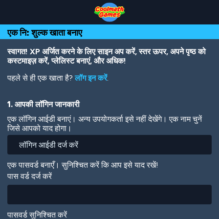
Skip
Skip
Skip
Skip
Skip
to
to
to
to
to
Top
Navigation
Main
Footer
main
एक नि: शुल्क खाता बनाए
of
Content
content
Page
स्वागत! XP अर्जित करने के लिए साइन अप करें, स्तर ऊपर, अपने पृष्ठ को
कस्टमाइज़ करें, प्लेलिस्ट बनाएं, और अधिक!
पहले से ही एक खाता है?
लॉग इन करें
.
1. आपकी लॉगिन जानकारी
एक लॉगिन आईडी बनाएं। अन्य उपयोगकर्ता इसे नहीं देखेंगे। एक नाम चुनें
जिसे आपको याद होगा।
एक पासवर्ड बनाएँ। सुनिश्चित करें कि आप इसे याद रखें!
पास वर्ड दर्ज करें
पासवर्ड सुनिश्चित करें