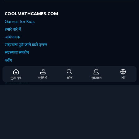
COOLMATHGAMES.COM
Games for Kids
हमारे बारे में
अभिभावक
सदस्यता पूछे जाने वाले प्रश्न
सदस्यता समर्थन
ब्लॉग
Developers
संपर्क करें
मुख्य पृष्ठ
श्रेणियाँ
खोज
प्रोफ़ाइल
HI
Accessibility
ब्राउज गेम्स
स्ट्रेटेजी गेम्स
स्किल गेम्स
नंबर गेम्स
लॉजिक गेम्स
मेमोरी गेम्स