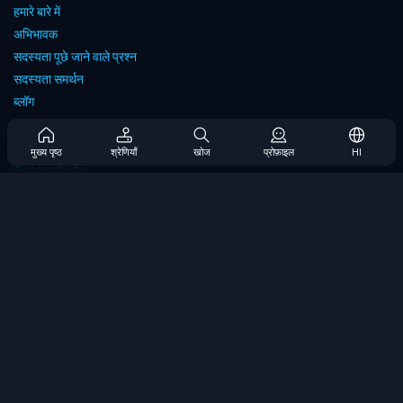
हमारे बारे में
अभिभावक
सदस्यता पूछे जाने वाले प्रश्न
सदस्यता समर्थन
ब्लॉग
Developers
संपर्क करें
मुख्य पृष्ठ
श्रेणियाँ
खोज
प्रोफ़ाइल
HI
Accessibility
ब्राउज गेम्स
स्ट्रेटेजी गेम्स
स्किल गेम्स
नंबर गेम्स
लॉजिक गेम्स
मेमोरी गेम्स
क्लासिक गेम्स
विज्ञान खेल
भूगोल खेल