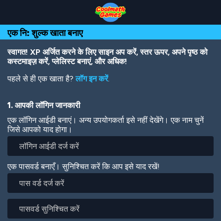
Skip
Skip
Skip
Skip
Skip
to
to
to
to
to
Top
Navigation
Main
Footer
main
एक नि: शुल्क खाता बनाए
of
Content
content
Page
स्वागत! XP अर्जित करने के लिए साइन अप करें, स्तर ऊपर, अपने पृष्ठ को
कस्टमाइज़ करें, प्लेलिस्ट बनाएं, और अधिक!
पहले से ही एक खाता है?
लॉग इन करें
.
1. आपकी लॉगिन जानकारी
एक लॉगिन आईडी बनाएं। अन्य उपयोगकर्ता इसे नहीं देखेंगे। एक नाम चुनें
जिसे आपको याद होगा।
एक पासवर्ड बनाएँ। सुनिश्चित करें कि आप इसे याद रखें!
पास
वर्ड
दर्ज
पासवर्ड
करें
सुनिश्चित