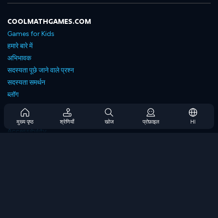
COOLMATHGAMES.COM
Games for Kids
हमारे बारे में
अभिभावक
सदस्यता पूछे जाने वाले प्रश्न
सदस्यता समर्थन
ब्लॉग
Developers
संपर्क करें
मुख्य पृष्ठ
श्रेणियाँ
खोज
प्रोफ़ाइल
HI
Accessibility
ब्राउज गेम्स
स्ट्रेटेजी गेम्स
स्किल गेम्स
नंबर गेम्स
लॉजिक गेम्स
मेमोरी गेम्स