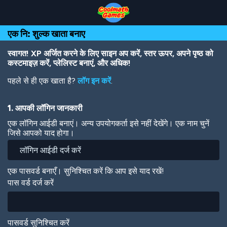
Skip
Skip
Skip
Skip
Skip
to
to
to
to
to
Top
Navigation
Main
Footer
main
एक नि: शुल्क खाता बनाए
of
Content
content
Page
स्वागत! XP अर्जित करने के लिए साइन अप करें, स्तर ऊपर, अपने पृष्ठ को
कस्टमाइज़ करें, प्लेलिस्ट बनाएं, और अधिक!
पहले से ही एक खाता है?
लॉग इन करें
.
1. आपकी लॉगिन जानकारी
एक लॉगिन आईडी बनाएं। अन्य उपयोगकर्ता इसे नहीं देखेंगे। एक नाम चुनें
जिसे आपको याद होगा।
एक पासवर्ड बनाएँ। सुनिश्चित करें कि आप इसे याद रखें!
पास वर्ड दर्ज करें
पासवर्ड सुनिश्चित करें