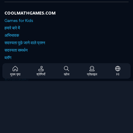
COOLMATHGAMES.COM
Games for Kids
हमारे बारे में
अभिभावक
सदस्यता पूछे जाने वाले प्रश्न
सदस्यता समर्थन
ब्लॉग
Developers
संपर्क करें
मुख्य पृष्ठ
श्रेणियाँ
खोज
प्रोफ़ाइल
HI
Accessibility
ब्राउज गेम्स
स्ट्रेटेजी गेम्स
स्किल गेम्स
नंबर गेम्स
लॉजिक गेम्स
मेमोरी गेम्स