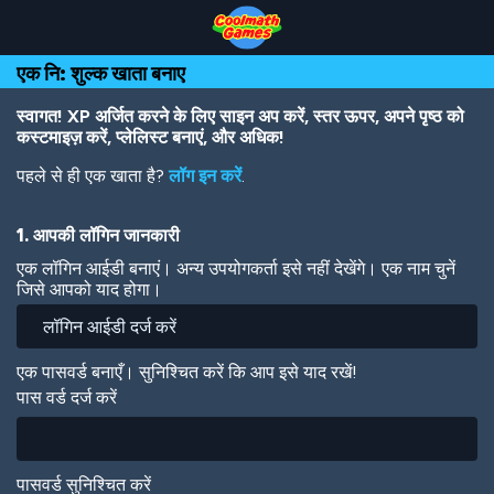
Skip
Skip
Skip
Skip
Skip
to
to
to
to
to
Top
Navigation
Main
Footer
main
एक नि: शुल्क खाता बनाए
of
Content
content
Page
स्वागत! XP अर्जित करने के लिए साइन अप करें, स्तर ऊपर, अपने पृष्ठ को
कस्टमाइज़ करें, प्लेलिस्ट बनाएं, और अधिक!
पहले से ही एक खाता है?
लॉग इन करें
.
1. आपकी लॉगिन जानकारी
एक लॉगिन आईडी बनाएं। अन्य उपयोगकर्ता इसे नहीं देखेंगे। एक नाम चुनें
जिसे आपको याद होगा।
एक पासवर्ड बनाएँ। सुनिश्चित करें कि आप इसे याद रखें!
पास वर्ड दर्ज करें
पासवर्ड सुनिश्चित करें