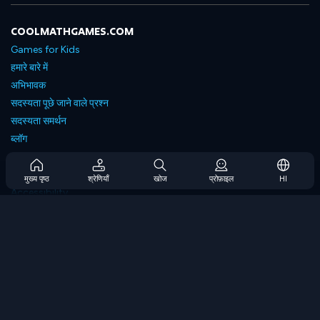
COOLMATHGAMES.COM
Games for Kids
हमारे बारे में
अभिभावक
सदस्यता पूछे जाने वाले प्रश्न
सदस्यता समर्थन
ब्लॉग
Developers
संपर्क करें
मुख्य पृष्ठ
श्रेणियाँ
खोज
प्रोफ़ाइल
HI
Accessibility
ब्राउज गेम्स
स्ट्रेटेजी गेम्स
स्किल गेम्स
नंबर गेम्स
लॉजिक गेम्स
मेमोरी गेम्स