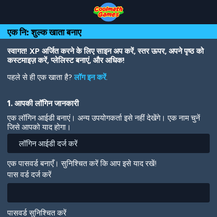
Skip
Skip
Skip
Skip
Skip
to
to
to
to
to
Top
Navigation
Main
Footer
main
एक नि: शुल्क खाता बनाए
of
Content
content
Page
स्वागत! XP अर्जित करने के लिए साइन अप करें, स्तर ऊपर, अपने पृष्ठ को
कस्टमाइज़ करें, प्लेलिस्ट बनाएं, और अधिक!
पहले से ही एक खाता है?
लॉग इन करें
.
1. आपकी लॉगिन जानकारी
एक लॉगिन आईडी बनाएं। अन्य उपयोगकर्ता इसे नहीं देखेंगे। एक नाम चुनें
जिसे आपको याद होगा।
एक पासवर्ड बनाएँ। सुनिश्चित करें कि आप इसे याद रखें!
पास वर्ड दर्ज करें
पासवर्ड सुनिश्चित करें