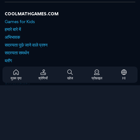
COOLMATHGAMES.COM
Games for Kids
हमारे बारे में
अभिभावक
सदस्यता पूछे जाने वाले प्रश्न
सदस्यता समर्थन
ब्लॉग
Developers
संपर्क करें
मुख्य पृष्ठ
श्रेणियाँ
खोज
प्रोफ़ाइल
HI
Accessibility
ब्राउज गेम्स
स्ट्रेटेजी गेम्स
स्किल गेम्स
नंबर गेम्स
लॉजिक गेम्स
मेमोरी गेम्स