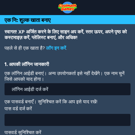
Skip
Skip
Skip
Skip
Skip
to
to
to
to
to
Top
Navigation
Main
Footer
main
एक नि: शुल्क खाता बनाए
of
Content
content
Page
स्वागत! XP अर्जित करने के लिए साइन अप करें, स्तर ऊपर, अपने पृष्ठ को
कस्टमाइज़ करें, प्लेलिस्ट बनाएं, और अधिक!
पहले से ही एक खाता है?
लॉग इन करें
.
1. आपकी लॉगिन जानकारी
एक लॉगिन आईडी बनाएं। अन्य उपयोगकर्ता इसे नहीं देखेंगे। एक नाम चुनें
जिसे आपको याद होगा।
एक पासवर्ड बनाएँ। सुनिश्चित करें कि आप इसे याद रखें!
पास वर्ड दर्ज करें
पासवर्ड सुनिश्चित करें