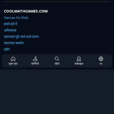
COOLMATHGAMES.COM
Games for Kids
हमारे बारे में
अभिभावक
सदस्यता पूछे जाने वाले प्रश्न
सदस्यता समर्थन
ब्लॉग
Developers
संपर्क करें
मुख्य पृष्ठ
श्रेणियाँ
खोज
प्रोफ़ाइल
HI
Accessibility
ब्राउज गेम्स
स्ट्रेटेजी गेम्स
स्किल गेम्स
नंबर गेम्स
लॉजिक गेम्स
मेमोरी गेम्स