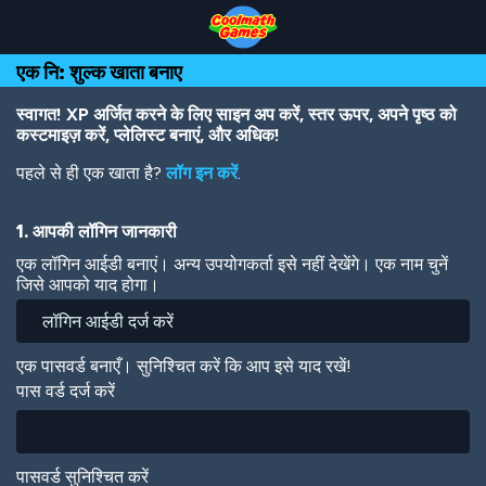
Skip
Skip
Skip
Skip
Skip
to
to
to
to
to
Top
Navigation
Main
Footer
main
एक नि: शुल्क खाता बनाए
of
Content
content
Page
स्वागत! XP अर्जित करने के लिए साइन अप करें, स्तर ऊपर, अपने पृष्ठ को
कस्टमाइज़ करें, प्लेलिस्ट बनाएं, और अधिक!
पहले से ही एक खाता है?
लॉग इन करें
.
1. आपकी लॉगिन जानकारी
एक लॉगिन आईडी बनाएं। अन्य उपयोगकर्ता इसे नहीं देखेंगे। एक नाम चुनें
जिसे आपको याद होगा।
एक पासवर्ड बनाएँ। सुनिश्चित करें कि आप इसे याद रखें!
पास वर्ड दर्ज करें
पासवर्ड सुनिश्चित करें