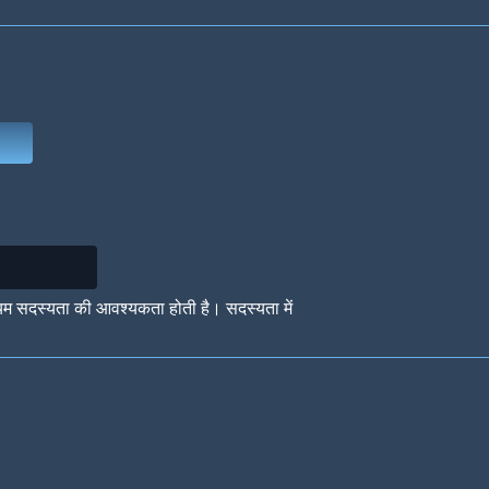
Deep Water
On the Beach
Mus
Circuits
Glazed Over
In 
यम सदस्यता की आवश्यकता होती है। सदस्यता में
Big Spender
Hit the Slopes
Boo