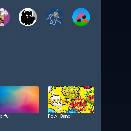
orful
Pow! Bang!