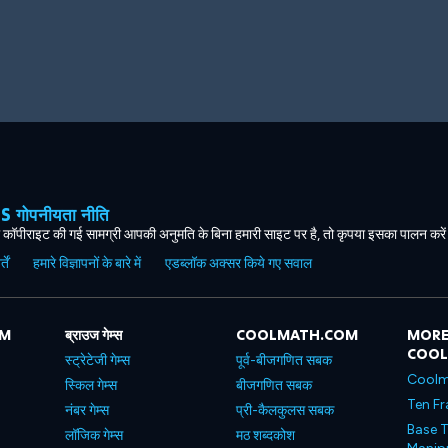
ोपनीयता नीति
कॉपीराइट की गई सामग्री आपकी अनुमति के बिना हमारी साइट पर है, तो कृपया इसका पालन करे
ें
हमारे विज्ञापनों के बारे में
एडब्लॉक अक्सर किये गए सवाल
OM
ब्राउज गेम्स
COOLMATH.COM
MORE
COO
स्ट्रेटेजी गेम्स
पूर्व-बीजगणित सबक
Coolm
स्किल गेम्स
बीजगणित सबक
Ten Fr
नंबर गेम्स
प्री-कैलकुलस सबक
Base T
लॉजिक गेम्स
मठ शब्दकोश