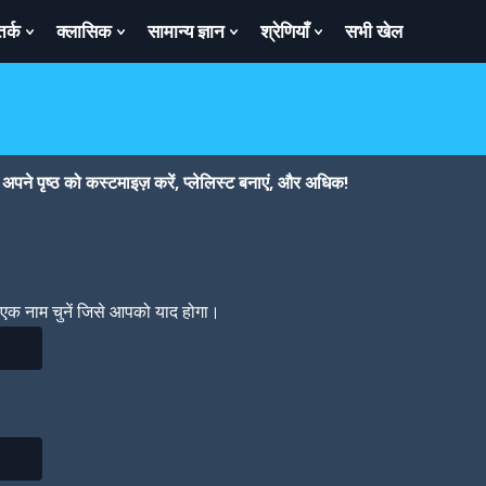
तर्क
क्लासिक
सामान्य ज्ञान
श्रेणियाँ
सभी खेल
ow
Show
Show
Show
Show
bmenu
Submenu
Submenu
Submenu
Submenu
For
For
For
For
तर्क
क्लासिक
सामान्य
श्रेणियाँ
ज्ञान
पने पृष्ठ को कस्टमाइज़ करें, प्लेलिस्ट बनाएं, और अधिक!
। एक नाम चुनें जिसे आपको याद होगा।