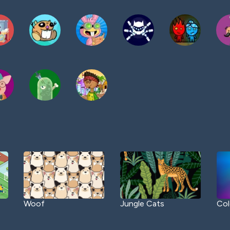
Woof
Jungle Cats
Col