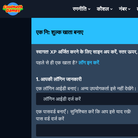
Skip
Skip
Skip
Skip
Skip
to
to
to
to
to
रणनीति
कौशल
नंबर
Show
Show
Sh
Top
Navigation
Main
Footer
main
Submenu
Submenu
Su
of
Content
content
For
For
For
Page
रणनीति
कौशल
नंबर
एक नि: शुल्क खाता बनाए
स्वागत! XP अर्जित करने के लिए साइन अप करें, स्तर ऊपर, अ
पहले से ही एक खाता है?
लॉग इन करें
.
1. आपकी लॉगिन जानकारी
एक लॉगिन आईडी बनाएं। अन्य उपयोगकर्ता इसे नहीं देखेंगे
एक पासवर्ड बनाएँ। सुनिश्चित करें कि आप इसे याद रखें!
पास वर्ड दर्ज करें