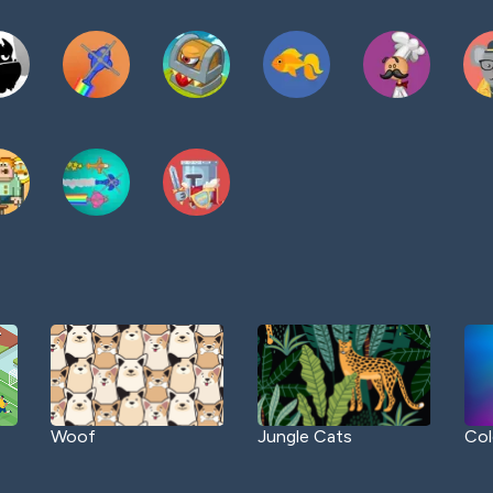
Woof
Jungle Cats
Col