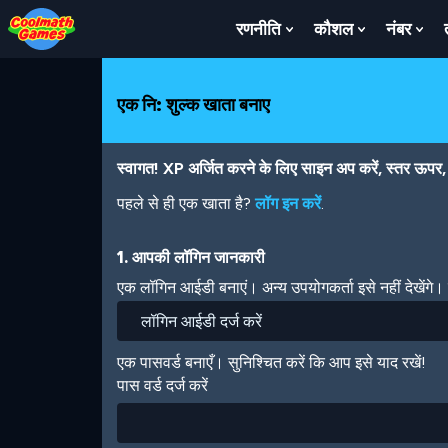
Skip
Skip
Skip
Skip
Skip
to
to
to
to
to
रणनीति
कौशल
नंबर
Show
Show
Sh
Top
Navigation
Main
Footer
main
Submenu
Submenu
Su
of
Content
content
For
For
For
Page
रणनीति
कौशल
नंबर
एक नि: शुल्क खाता बनाए
स्वागत! XP अर्जित करने के लिए साइन अप करें, स्तर ऊपर, अ
पहले से ही एक खाता है?
लॉग इन करें
.
1. आपकी लॉगिन जानकारी
एक लॉगिन आईडी बनाएं। अन्य उपयोगकर्ता इसे नहीं देखेंगे
एक पासवर्ड बनाएँ। सुनिश्चित करें कि आप इसे याद रखें!
पास वर्ड दर्ज करें