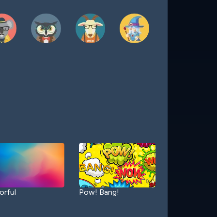
orful
Pow! Bang!