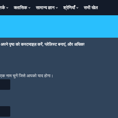
तर्क
क्लासिक
सामान्य ज्ञान
श्रेणियाँ
सभी खेल
ow
Show
Show
Show
Show
bmenu
Submenu
Submenu
Submenu
Submenu
For
For
For
For
तर्क
क्लासिक
सामान्य
श्रेणियाँ
ज्ञान
पने पृष्ठ को कस्टमाइज़ करें, प्लेलिस्ट बनाएं, और अधिक!
। एक नाम चुनें जिसे आपको याद होगा।