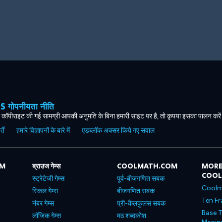
ोपनीयता नीति
कॉपीराइट की गई सामग्री आपकी अनुमति के बिना हमारी साइट पर है, तो कृपया इसका पालन करे
ें
हमारे विज्ञापनों के बारे में
एडब्लॉक अक्सर किये गए सवाल
OM
ब्राउज गेम्स
COOLMATH.COM
MORE
COO
स्ट्रेटेजी गेम्स
पूर्व-बीजगणित सबक
Coolm
स्किल गेम्स
बीजगणित सबक
Ten Fr
नंबर गेम्स
प्री-कैलकुलस सबक
Base T
लॉजिक गेम्स
मठ शब्दकोश