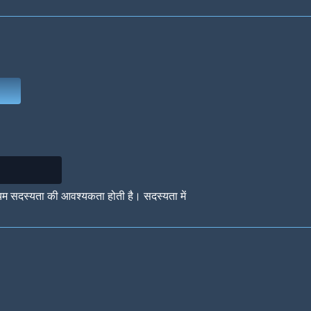
Deep Water
On the Beach
Mus
Circuits
Glazed Over
In 
यम सदस्यता की आवश्यकता होती है। सदस्यता में
Big Spender
Hit the Slopes
Boo