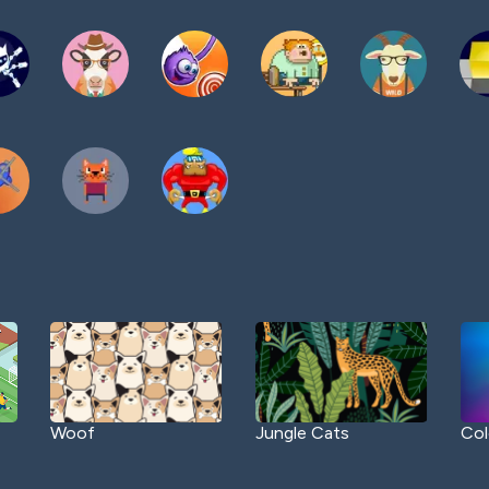
Woof
Jungle Cats
Col