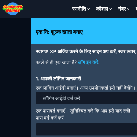
Skip
Skip
Skip
Skip
Skip
to
to
to
to
to
रणनीति
कौशल
नंबर
Show
Show
Sh
Top
Navigation
Main
Footer
main
Submenu
Submenu
Su
of
Content
content
For
For
For
Page
रणनीति
कौशल
नंबर
एक नि: शुल्क खाता बनाए
स्वागत! XP अर्जित करने के लिए साइन अप करें, स्तर ऊपर, अ
पहले से ही एक खाता है?
लॉग इन करें
.
1. आपकी लॉगिन जानकारी
एक लॉगिन आईडी बनाएं। अन्य उपयोगकर्ता इसे नहीं देखेंगे
एक पासवर्ड बनाएँ। सुनिश्चित करें कि आप इसे याद रखें!
पास वर्ड दर्ज करें