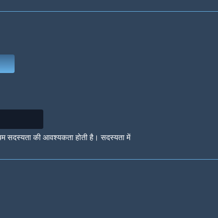
Deep Water
On the Beach
Mus
Circuits
Glazed Over
In 
यम सदस्यता की आवश्यकता होती है। सदस्यता में
Big Spender
Hit the Slopes
Boo