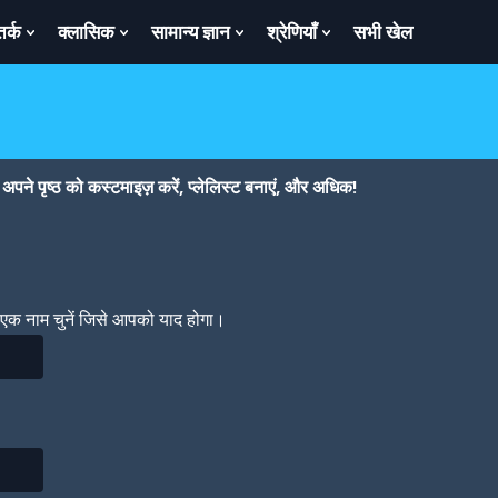
तर्क
क्लासिक
सामान्य ज्ञान
श्रेणियाँ
सभी खेल
ow
Show
Show
Show
Show
bmenu
Submenu
Submenu
Submenu
Submenu
For
For
For
For
तर्क
क्लासिक
सामान्य
श्रेणियाँ
ज्ञान
पने पृष्ठ को कस्टमाइज़ करें, प्लेलिस्ट बनाएं, और अधिक!
। एक नाम चुनें जिसे आपको याद होगा।