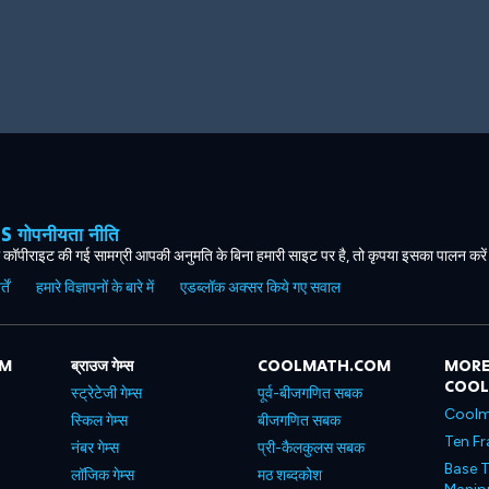
ोपनीयता नीति
कॉपीराइट की गई सामग्री आपकी अनुमति के बिना हमारी साइट पर है, तो कृपया इसका पालन करे
ें
हमारे विज्ञापनों के बारे में
एडब्लॉक अक्सर किये गए सवाल
OM
ब्राउज गेम्स
COOLMATH.COM
MORE
COO
स्ट्रेटेजी गेम्स
पूर्व-बीजगणित सबक
Coolm
स्किल गेम्स
बीजगणित सबक
Ten Fr
नंबर गेम्स
प्री-कैलकुलस सबक
Base T
लॉजिक गेम्स
मठ शब्दकोश