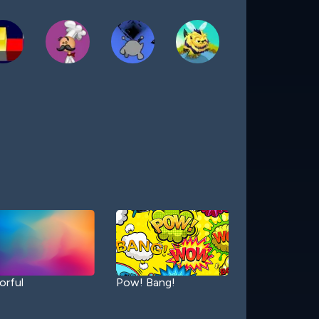
orful
Pow! Bang!