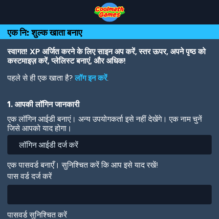
Skip
Skip
Skip
Skip
Skip
to
to
to
to
to
Top
Navigation
Main
Footer
main
एक नि: शुल्क खाता बनाए
of
Content
content
Page
स्वागत! XP अर्जित करने के लिए साइन अप करें, स्तर ऊपर, अपने पृष्ठ को
कस्टमाइज़ करें, प्लेलिस्ट बनाएं, और अधिक!
पहले से ही एक खाता है?
लॉग इन करें
.
1. आपकी लॉगिन जानकारी
एक लॉगिन आईडी बनाएं। अन्य उपयोगकर्ता इसे नहीं देखेंगे। एक नाम चुनें
जिसे आपको याद होगा।
एक पासवर्ड बनाएँ। सुनिश्चित करें कि आप इसे याद रखें!
पास वर्ड दर्ज करें
पासवर्ड सुनिश्चित करें