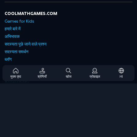
COOLMATHGAMES.COM
Games for Kids
हमारे बारे में
अभिभावक
सदस्यता पूछे जाने वाले प्रश्न
सदस्यता समर्थन
ब्लॉग
Developers
संपर्क करें
मुख्य पृष्ठ
श्रेणियाँ
खोज
प्रोफ़ाइल
HI
Accessibility
ब्राउज गेम्स
स्ट्रेटेजी गेम्स
स्किल गेम्स
नंबर गेम्स
लॉजिक गेम्स
मेमोरी गेम्स