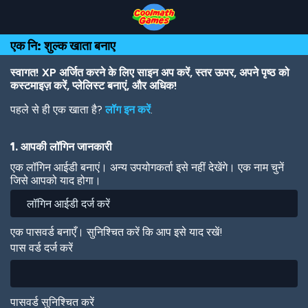
Skip
Skip
Skip
Skip
Skip
to
to
to
to
to
Top
Navigation
Main
Footer
main
एक नि: शुल्क खाता बनाए
of
Content
content
Page
स्वागत! XP अर्जित करने के लिए साइन अप करें, स्तर ऊपर, अपने पृष्ठ को
कस्टमाइज़ करें, प्लेलिस्ट बनाएं, और अधिक!
पहले से ही एक खाता है?
लॉग इन करें
.
1. आपकी लॉगिन जानकारी
एक लॉगिन आईडी बनाएं। अन्य उपयोगकर्ता इसे नहीं देखेंगे। एक नाम चुनें
जिसे आपको याद होगा।
एक पासवर्ड बनाएँ। सुनिश्चित करें कि आप इसे याद रखें!
पास वर्ड दर्ज करें
पासवर्ड सुनिश्चित करें