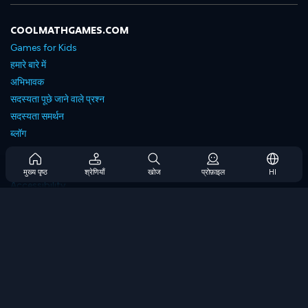
COOLMATHGAMES.COM
Games for Kids
हमारे बारे में
अभिभावक
सदस्यता पूछे जाने वाले प्रश्न
सदस्यता समर्थन
ब्लॉग
Developers
संपर्क करें
मुख्य पृष्ठ
श्रेणियाँ
खोज
प्रोफ़ाइल
HI
Accessibility
ब्राउज गेम्स
स्ट्रेटेजी गेम्स
स्किल गेम्स
नंबर गेम्स
लॉजिक गेम्स
मेमोरी गेम्स