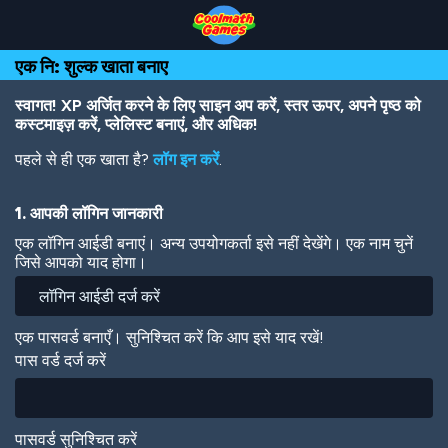
Skip
Skip
Skip
Skip
Skip
to
to
to
to
to
Top
Navigation
Main
Footer
main
एक नि: शुल्क खाता बनाए
of
Content
content
Page
स्वागत! XP अर्जित करने के लिए साइन अप करें, स्तर ऊपर, अपने पृष्ठ को
कस्टमाइज़ करें, प्लेलिस्ट बनाएं, और अधिक!
पहले से ही एक खाता है?
लॉग इन करें
.
1. आपकी लॉगिन जानकारी
एक लॉगिन आईडी बनाएं। अन्य उपयोगकर्ता इसे नहीं देखेंगे। एक नाम चुनें
जिसे आपको याद होगा।
एक पासवर्ड बनाएँ। सुनिश्चित करें कि आप इसे याद रखें!
पास वर्ड दर्ज करें
पासवर्ड सुनिश्चित करें