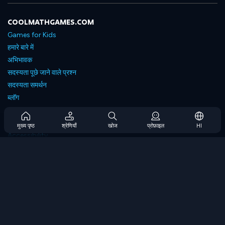
COOLMATHGAMES.COM
Games for Kids
हमारे बारे में
अभिभावक
सदस्यता पूछे जाने वाले प्रश्न
सदस्यता समर्थन
ब्लॉग
Developers
संपर्क करें
मुख्य पृष्ठ
श्रेणियाँ
खोज
प्रोफ़ाइल
HI
Accessibility
ब्राउज गेम्स
स्ट्रेटेजी गेम्स
स्किल गेम्स
नंबर गेम्स
लॉजिक गेम्स
मेमोरी गेम्स