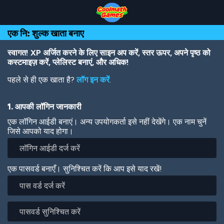
Skip
Skip
Skip
Skip
Skip
to
to
to
to
to
Top
Navigation
Main
Footer
main
एक नि: शुल्क खाता बनाए
of
Content
content
Page
स्वागत! XP अर्जित करने के लिए साइन अप करें, स्तर ऊपर, अपने पृष्ठ को
कस्टमाइज़ करें, प्लेलिस्ट बनाएं, और अधिक!
पहले से ही एक खाता है?
लॉग इन करें
.
1. आपकी लॉगिन जानकारी
एक लॉगिन आईडी बनाएं। अन्य उपयोगकर्ता इसे नहीं देखेंगे। एक नाम चुनें
जिसे आपको याद होगा।
एक पासवर्ड बनाएँ। सुनिश्चित करें कि आप इसे याद रखें!
पास
वर्ड
दर्ज
पासवर्ड
करें
सुनिश्चित