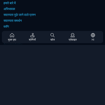
हमारे बारे में
अभिभावक
सदस्यता पूछे जाने वाले प्रश्न
सदस्यता समर्थन
ब्लॉग
Developers
संपर्क करें
मुख्य पृष्ठ
श्रेणियाँ
खोज
प्रोफ़ाइल
HI
Accessibility
ब्राउज गेम्स
स्ट्रेटेजी गेम्स
स्किल गेम्स
नंबर गेम्स
लॉजिक गेम्स
मेमोरी गेम्स
क्लासिक गेम्स
विज्ञान खेल
भूगोल खेल