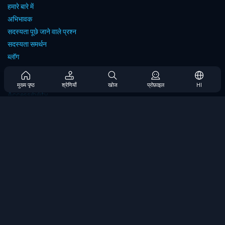
हमारे बारे में
अभिभावक
सदस्यता पूछे जाने वाले प्रश्न
सदस्यता समर्थन
ब्लॉग
Developers
संपर्क करें
मुख्य पृष्ठ
श्रेणियाँ
खोज
प्रोफ़ाइल
HI
Accessibility
ब्राउज गेम्स
स्ट्रेटेजी गेम्स
स्किल गेम्स
नंबर गेम्स
लॉजिक गेम्स
मेमोरी गेम्स
क्लासिक गेम्स
विज्ञान खेल
भूगोल खेल