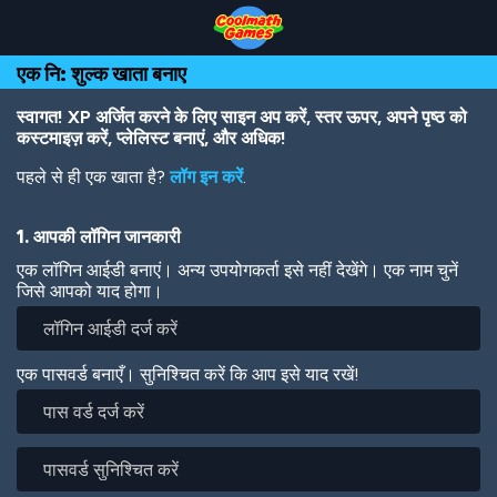
Skip
Skip
Skip
Skip
Skip
to
to
to
to
to
Top
Navigation
Main
Footer
main
एक नि: शुल्क खाता बनाए
of
Content
content
Page
स्वागत! XP अर्जित करने के लिए साइन अप करें, स्तर ऊपर, अपने पृष्ठ को
कस्टमाइज़ करें, प्लेलिस्ट बनाएं, और अधिक!
पहले से ही एक खाता है?
लॉग इन करें
.
1. आपकी लॉगिन जानकारी
एक लॉगिन आईडी बनाएं। अन्य उपयोगकर्ता इसे नहीं देखेंगे। एक नाम चुनें
जिसे आपको याद होगा।
एक पासवर्ड बनाएँ। सुनिश्चित करें कि आप इसे याद रखें!
पास
वर्ड
दर्ज
पासवर्ड
करें
सुनिश्चित