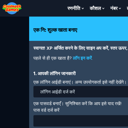
Skip
Skip
Skip
Skip
Skip
to
to
to
to
to
रणनीति
कौशल
नंबर
Show
Show
Sh
Top
Navigation
Main
Footer
main
Submenu
Submenu
Su
of
Content
content
For
For
For
Page
रणनीति
कौशल
नंबर
एक नि: शुल्क खाता बनाए
स्वागत! XP अर्जित करने के लिए साइन अप करें, स्तर ऊपर, अ
पहले से ही एक खाता है?
लॉग इन करें
.
1. आपकी लॉगिन जानकारी
एक लॉगिन आईडी बनाएं। अन्य उपयोगकर्ता इसे नहीं देखेंगे
एक पासवर्ड बनाएँ। सुनिश्चित करें कि आप इसे याद रखें!
पास वर्ड दर्ज करें