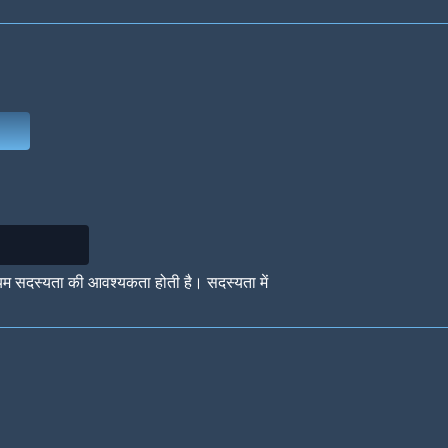
Deep Water
On the Beach
Mus
Circuits
Glazed Over
In 
यम सदस्यता की आवश्यकता होती है। सदस्यता में
Big Spender
Hit the Slopes
Boo