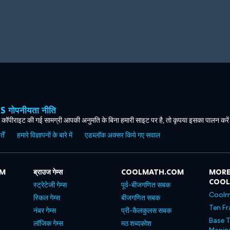
ोपनीयता नीति
कॉपीराइट की गई सामग्री आपकी अनुमति के बिना हमारी साइट पर है, तो कृपया इसका पालन करे
ें
हमारे विज्ञापनों के बारे में
एडब्लॉक अक्सर किये गए सवाल
OM
ब्राउज गेम्स
COOLMATH.COM
MORE
COO
स्ट्रेटेजी गेम्स
पूर्व-बीजगणित सबक
Coolm
स्किल गेम्स
बीजगणित सबक
Ten Fr
नंबर गेम्स
प्री-कैलकुलस सबक
Base T
लॉजिक गेम्स
मठ शब्दकोश