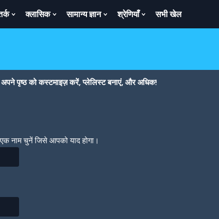
तर्क
क्लासिक
सामान्य ज्ञान
श्रेणियाँ
सभी खेल
ow
Show
Show
Show
Show
bmenu
Submenu
Submenu
Submenu
Submenu
For
For
For
For
तर्क
क्लासिक
सामान्य
श्रेणियाँ
ज्ञान
पने पृष्ठ को कस्टमाइज़ करें, प्लेलिस्ट बनाएं, और अधिक!
। एक नाम चुनें जिसे आपको याद होगा।