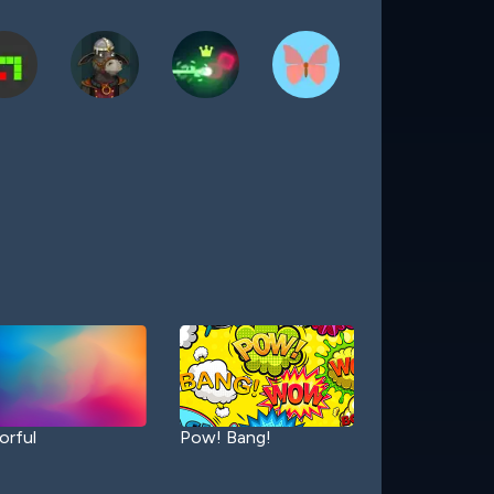
orful
Pow! Bang!