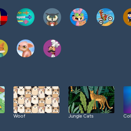
Woof
Jungle Cats
Col