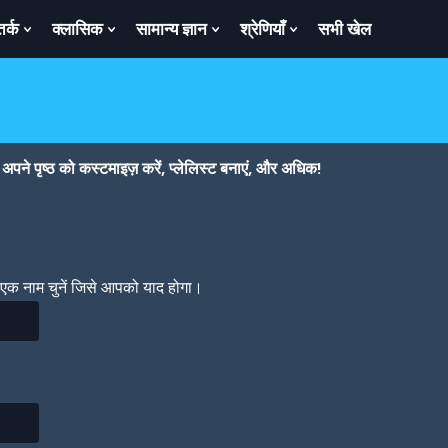
तर्क
क्लासिक
सामान्य ज्ञान
श्रेणियाँ
सभी खेल
ow
Show
Show
Show
Show
bmenu
Submenu
Submenu
Submenu
Submenu
For
For
For
For
तर्क
क्लासिक
सामान्य
श्रेणियाँ
ज्ञान
पने पृष्ठ को कस्टमाइज़ करें, प्लेलिस्ट बनाएं, और अधिक!
। एक नाम चुनें जिसे आपको याद होगा।