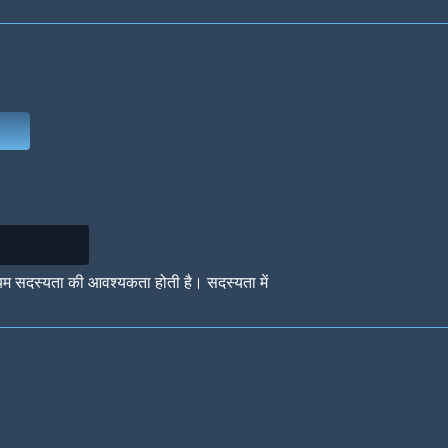
Deep Water
On the Beach
Mus
Circuits
Glazed Over
In 
यम सदस्यता की आवश्यकता होती है। सदस्यता में
Big Spender
Hit the Slopes
Boo