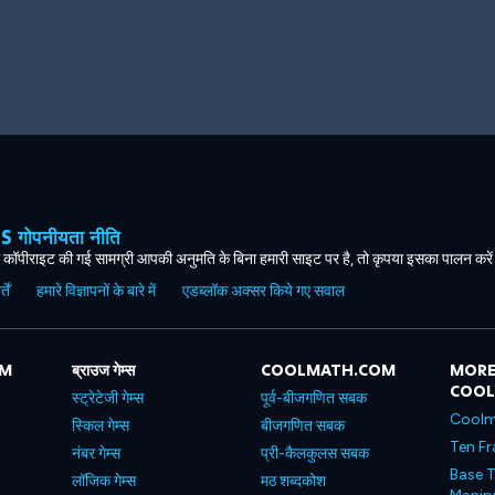
ोपनीयता नीति
कॉपीराइट की गई सामग्री आपकी अनुमति के बिना हमारी साइट पर है, तो कृपया इसका पालन करे
ें
हमारे विज्ञापनों के बारे में
एडब्लॉक अक्सर किये गए सवाल
OM
ब्राउज गेम्स
COOLMATH.COM
MORE
COO
स्ट्रेटेजी गेम्स
पूर्व-बीजगणित सबक
Coolm
स्किल गेम्स
बीजगणित सबक
Ten Fr
नंबर गेम्स
प्री-कैलकुलस सबक
Base T
लॉजिक गेम्स
मठ शब्दकोश