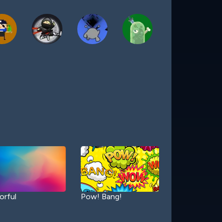
orful
Pow! Bang!