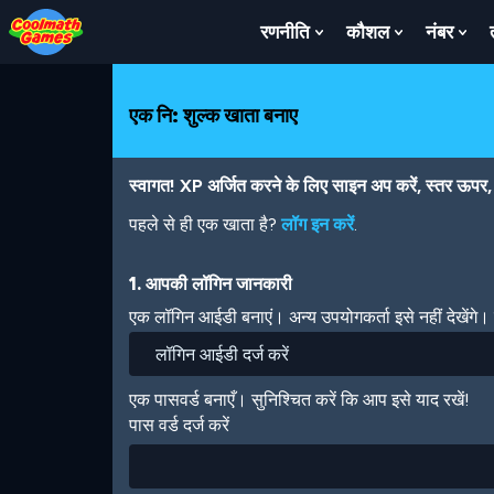
Skip
Skip
Skip
Skip
Skip
to
to
to
to
to
रणनीति
कौशल
नंबर
Show
Show
Sh
Top
Navigation
Main
Footer
main
Submenu
Submenu
Su
of
Content
content
For
For
For
Page
रणनीति
कौशल
नंबर
एक नि: शुल्क खाता बनाए
स्वागत! XP अर्जित करने के लिए साइन अप करें, स्तर ऊपर, अ
पहले से ही एक खाता है?
लॉग इन करें
.
1. आपकी लॉगिन जानकारी
एक लॉगिन आईडी बनाएं। अन्य उपयोगकर्ता इसे नहीं देखेंगे
एक पासवर्ड बनाएँ। सुनिश्चित करें कि आप इसे याद रखें!
पास वर्ड दर्ज करें