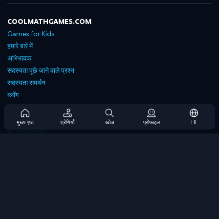
COOLMATHGAMES.COM
Games for Kids
हमारे बारे में
अभिभावक
सदस्यता पूछे जाने वाले प्रश्न
सदस्यता समर्थन
ब्लॉग
Developers
संपर्क करें
मुख्य पृष्ठ
श्रेणियाँ
खोज
प्रोफ़ाइल
HI
Accessibility
ब्राउज गेम्स
स्ट्रेटेजी गेम्स
स्किल गेम्स
नंबर गेम्स
लॉजिक गेम्स
मेमोरी गेम्स