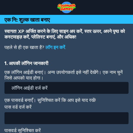
Skip
Skip
Skip
Skip
Skip
to
to
to
to
to
Top
Navigation
Main
Footer
main
एक नि: शुल्क खाता बनाए
of
Content
content
Page
स्वागत! XP अर्जित करने के लिए साइन अप करें, स्तर ऊपर, अपने पृष्ठ को
कस्टमाइज़ करें, प्लेलिस्ट बनाएं, और अधिक!
पहले से ही एक खाता है?
लॉग इन करें
.
1. आपकी लॉगिन जानकारी
एक लॉगिन आईडी बनाएं। अन्य उपयोगकर्ता इसे नहीं देखेंगे। एक नाम चुनें
जिसे आपको याद होगा।
एक पासवर्ड बनाएँ। सुनिश्चित करें कि आप इसे याद रखें!
पास वर्ड दर्ज करें
पासवर्ड सुनिश्चित करें