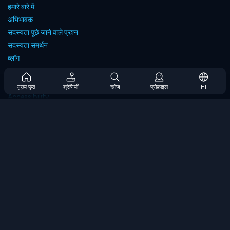
हमारे बारे में
अभिभावक
सदस्यता पूछे जाने वाले प्रश्न
सदस्यता समर्थन
ब्लॉग
Developers
संपर्क करें
मुख्य पृष्ठ
श्रेणियाँ
खोज
प्रोफ़ाइल
HI
Accessibility
ब्राउज गेम्स
स्ट्रेटेजी गेम्स
स्किल गेम्स
नंबर गेम्स
लॉजिक गेम्स
मेमोरी गेम्स
क्लासिक गेम्स
विज्ञान खेल
भूगोल खेल