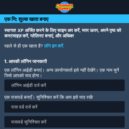
Skip
Skip
Skip
Skip
Skip
to
to
to
to
to
Top
Navigation
Main
Footer
main
एक नि: शुल्क खाता बनाए
of
Content
content
Page
स्वागत! XP अर्जित करने के लिए साइन अप करें, स्तर ऊपर, अपने पृष्ठ को
कस्टमाइज़ करें, प्लेलिस्ट बनाएं, और अधिक!
पहले से ही एक खाता है?
लॉग इन करें
.
1. आपकी लॉगिन जानकारी
एक लॉगिन आईडी बनाएं। अन्य उपयोगकर्ता इसे नहीं देखेंगे। एक नाम चुनें
जिसे आपको याद होगा।
एक पासवर्ड बनाएँ। सुनिश्चित करें कि आप इसे याद रखें!
पास
वर्ड
दर्ज
पासवर्ड
करें
सुनिश्चित