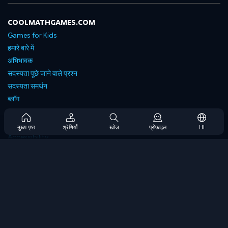
COOLMATHGAMES.COM
Games for Kids
हमारे बारे में
अभिभावक
सदस्यता पूछे जाने वाले प्रश्न
सदस्यता समर्थन
ब्लॉग
Developers
संपर्क करें
मुख्य पृष्ठ
श्रेणियाँ
खोज
प्रोफ़ाइल
HI
Accessibility
ब्राउज गेम्स
स्ट्रेटेजी गेम्स
स्किल गेम्स
नंबर गेम्स
लॉजिक गेम्स
मेमोरी गेम्स