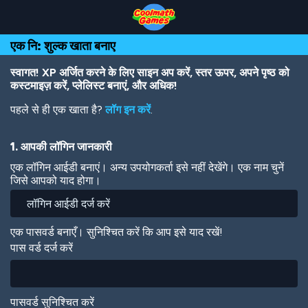
Skip
Skip
Skip
Skip
Skip
to
to
to
to
to
Top
Navigation
Main
Footer
main
एक नि: शुल्क खाता बनाए
of
Content
content
Page
स्वागत! XP अर्जित करने के लिए साइन अप करें, स्तर ऊपर, अपने पृष्ठ को
कस्टमाइज़ करें, प्लेलिस्ट बनाएं, और अधिक!
पहले से ही एक खाता है?
लॉग इन करें
.
1. आपकी लॉगिन जानकारी
एक लॉगिन आईडी बनाएं। अन्य उपयोगकर्ता इसे नहीं देखेंगे। एक नाम चुनें
जिसे आपको याद होगा।
एक पासवर्ड बनाएँ। सुनिश्चित करें कि आप इसे याद रखें!
पास वर्ड दर्ज करें
पासवर्ड सुनिश्चित करें