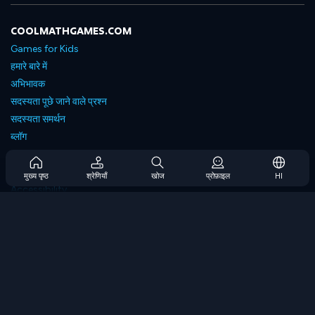
COOLMATHGAMES.COM
Games for Kids
हमारे बारे में
अभिभावक
सदस्यता पूछे जाने वाले प्रश्न
सदस्यता समर्थन
ब्लॉग
Developers
संपर्क करें
मुख्य पृष्ठ
श्रेणियाँ
खोज
प्रोफ़ाइल
HI
Accessibility
ब्राउज गेम्स
स्ट्रेटेजी गेम्स
स्किल गेम्स
नंबर गेम्स
लॉजिक गेम्स
मेमोरी गेम्स