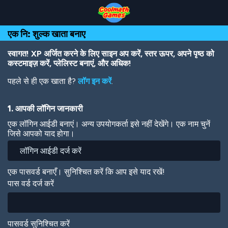
Skip
Skip
Skip
Skip
Skip
to
to
to
to
to
Top
Navigation
Main
Footer
main
एक नि: शुल्क खाता बनाए
of
Content
content
Page
स्वागत! XP अर्जित करने के लिए साइन अप करें, स्तर ऊपर, अपने पृष्ठ को
कस्टमाइज़ करें, प्लेलिस्ट बनाएं, और अधिक!
पहले से ही एक खाता है?
लॉग इन करें
.
1. आपकी लॉगिन जानकारी
एक लॉगिन आईडी बनाएं। अन्य उपयोगकर्ता इसे नहीं देखेंगे। एक नाम चुनें
जिसे आपको याद होगा।
एक पासवर्ड बनाएँ। सुनिश्चित करें कि आप इसे याद रखें!
पास वर्ड दर्ज करें
पासवर्ड सुनिश्चित करें