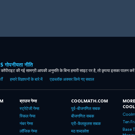
ोपनीयता नीति
कॉपीराइट की गई सामग्री आपकी अनुमति के बिना हमारी साइट पर है, तो कृपया इसका पालन करे
ें
हमारे विज्ञापनों के बारे में
एडब्लॉक अक्सर किये गए सवाल
OM
ब्राउज गेम्स
COOLMATH.COM
MORE
COO
स्ट्रेटेजी गेम्स
पूर्व-बीजगणित सबक
Coolm
स्किल गेम्स
बीजगणित सबक
Ten Fr
नंबर गेम्स
प्री-कैलकुलस सबक
Base T
लॉजिक गेम्स
मठ शब्दकोश