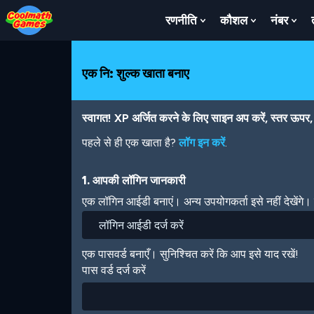
Skip
Skip
Skip
Skip
Skip
to
to
to
to
to
रणनीति
कौशल
नंबर
Show
Show
Sh
Top
Navigation
Main
Footer
main
Submenu
Submenu
Su
of
Content
content
For
For
For
Page
रणनीति
कौशल
नंबर
एक नि: शुल्क खाता बनाए
स्वागत! XP अर्जित करने के लिए साइन अप करें, स्तर ऊपर, अ
पहले से ही एक खाता है?
लॉग इन करें
.
1. आपकी लॉगिन जानकारी
एक लॉगिन आईडी बनाएं। अन्य उपयोगकर्ता इसे नहीं देखेंगे
एक पासवर्ड बनाएँ। सुनिश्चित करें कि आप इसे याद रखें!
पास वर्ड दर्ज करें