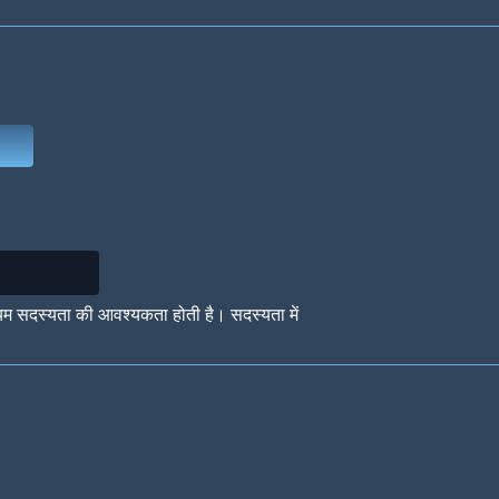
Deep Water
On the Beach
Mus
Circuits
Glazed Over
In 
यम सदस्यता की आवश्यकता होती है। सदस्यता में
Big Spender
Hit the Slopes
Boo