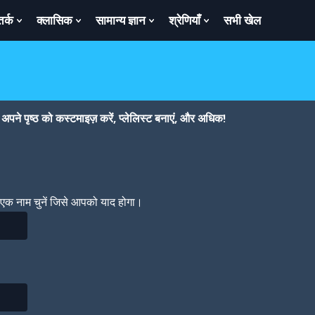
तर्क
क्लासिक
सामान्य ज्ञान
श्रेणियाँ
सभी खेल
ow
Show
Show
Show
Show
bmenu
Submenu
Submenu
Submenu
Submenu
For
For
For
For
तर्क
क्लासिक
सामान्य
श्रेणियाँ
ज्ञान
पने पृष्ठ को कस्टमाइज़ करें, प्लेलिस्ट बनाएं, और अधिक!
। एक नाम चुनें जिसे आपको याद होगा।