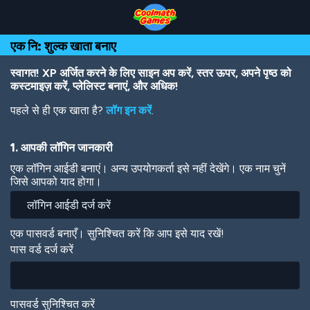
Skip
Skip
Skip
Skip
Skip
to
to
to
to
to
Top
Navigation
Main
Footer
main
एक नि: शुल्क खाता बनाए
of
Content
content
Page
स्वागत! XP अर्जित करने के लिए साइन अप करें, स्तर ऊपर, अपने पृष्ठ को
कस्टमाइज़ करें, प्लेलिस्ट बनाएं, और अधिक!
पहले से ही एक खाता है?
लॉग इन करें
.
1. आपकी लॉगिन जानकारी
एक लॉगिन आईडी बनाएं। अन्य उपयोगकर्ता इसे नहीं देखेंगे। एक नाम चुनें
जिसे आपको याद होगा।
एक पासवर्ड बनाएँ। सुनिश्चित करें कि आप इसे याद रखें!
पास वर्ड दर्ज करें
पासवर्ड सुनिश्चित करें