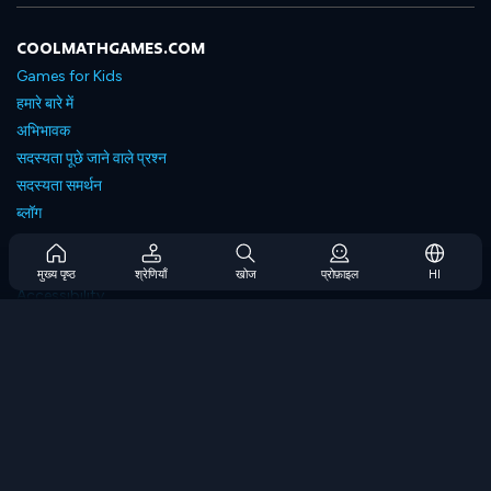
COOLMATHGAMES.COM
Games for Kids
हमारे बारे में
अभिभावक
सदस्यता पूछे जाने वाले प्रश्न
सदस्यता समर्थन
ब्लॉग
Developers
संपर्क करें
मुख्य पृष्ठ
श्रेणियाँ
खोज
प्रोफ़ाइल
HI
Accessibility
ब्राउज गेम्स
स्ट्रेटेजी गेम्स
स्किल गेम्स
नंबर गेम्स
लॉजिक गेम्स
मेमोरी गेम्स